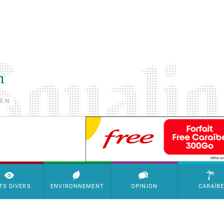
TEN
SimpleAds Block Bannière
TS DIVERS
ENVIRONNEMENT
OPINION
CARAÏB