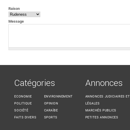
VOUS ÊTES ICI
Raison
Message
Catégories
Annonces
ECONOMIE
ENVIRONNEMENT
ANNONCES JUDICIAIRES ET
POLITIQUE
OPINION
LÉGALES
SOCIÉTÉ
CARAÏBE
MARCHÉS PUBLICS
FAITS DIVERS
SPORTS
PETITES ANNONCES