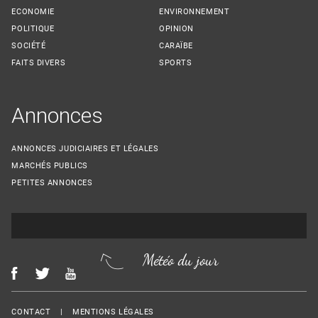
ECONOMIE
ENVIRONNEMENT
POLITIQUE
OPINION
SOCIÉTÉ
CARAÏBE
FAITS DIVERS
SPORTS
Annonces
ANNONCES JUDICIAIRES ET LÉGALES
MARCHÉS PUBLICS
PETITES ANNONCES
Météo du jour
Menu Footer
CONTACT
MENTIONS LÉGALES