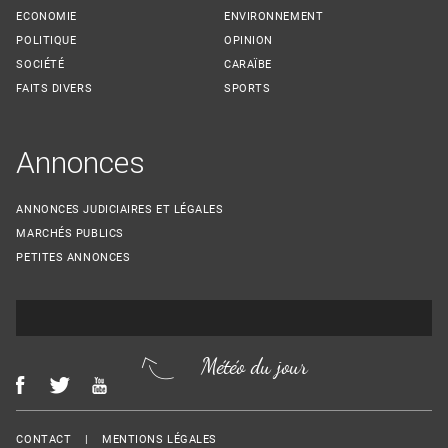
ECONOMIE
ENVIRONNEMENT
POLITIQUE
OPINION
SOCIÉTÉ
CARAÏBE
FAITS DIVERS
SPORTS
Annonces
ANNONCES JUDICIAIRES ET LÉGALES
MARCHÉS PUBLICS
PETITES ANNONCES
Météo du jour
Menu Footer
CONTACT
MENTIONS LÉGALES