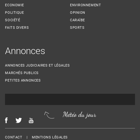
ECONOMIE
ENVIRONNEMENT
POLITIQUE
OPINION
SOCIÉTÉ
CARAÏBE
FAITS DIVERS
SPORTS
Annonces
ANNONCES JUDICIAIRES ET LÉGALES
MARCHÉS PUBLICS
PETITES ANNONCES
Météo du jour
Menu Footer
CONTACT
MENTIONS LÉGALES