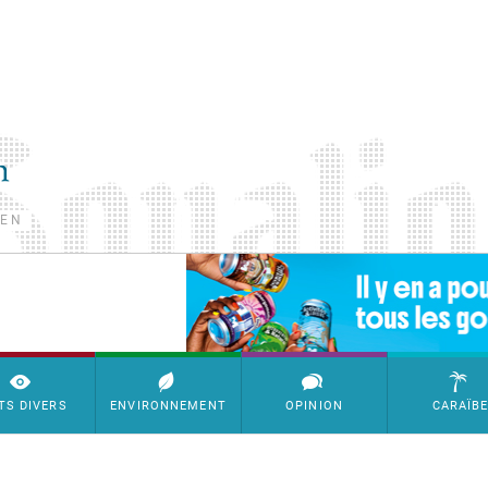
TEN
SimpleAds Block Bannière
TS DIVERS
ENVIRONNEMENT
OPINION
CARAÏB