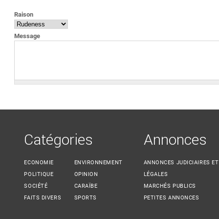
VOUS ÊTES ICI
Raison
Message
Catégories
Annonces
ECONOMIE
ENVIRONNEMENT
ANNONCES JUDICIAIRES ET
POLITIQUE
OPINION
LÉGALES
SOCIÉTÉ
CARAÏBE
MARCHÉS PUBLICS
FAITS DIVERS
SPORTS
PETITES ANNONCES