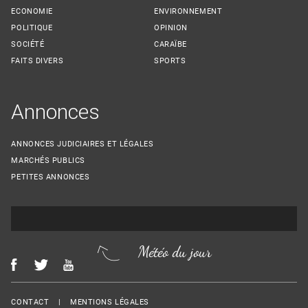
ECONOMIE
ENVIRONNEMENT
POLITIQUE
OPINION
SOCIÉTÉ
CARAÏBE
FAITS DIVERS
SPORTS
Annonces
ANNONCES JUDICIAIRES ET LÉGALES
MARCHÉS PUBLICS
PETITES ANNONCES
Météo du jour
Menu Footer
CONTACT
MENTIONS LÉGALES