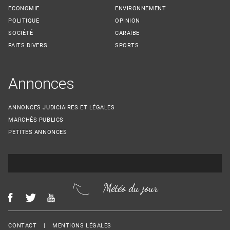
ECONOMIE
ENVIRONNEMENT
POLITIQUE
OPINION
SOCIÉTÉ
CARAÏBE
FAITS DIVERS
SPORTS
Annonces
ANNONCES JUDICIAIRES ET LÉGALES
MARCHÉS PUBLICS
PETITES ANNONCES
Météo du jour
Menu Footer
CONTACT
MENTIONS LÉGALES