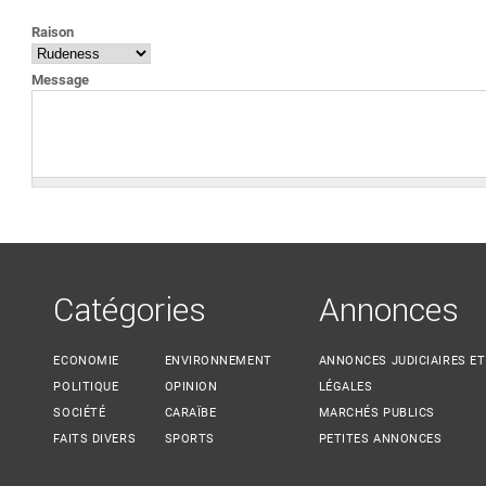
VOUS ÊTES ICI
Raison
Message
Catégories
Annonces
ECONOMIE
ENVIRONNEMENT
ANNONCES JUDICIAIRES ET
POLITIQUE
OPINION
LÉGALES
SOCIÉTÉ
CARAÏBE
MARCHÉS PUBLICS
FAITS DIVERS
SPORTS
PETITES ANNONCES