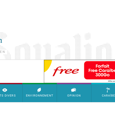
TEN
SimpleAds Block Bannière
TS DIVERS
ENVIRONNEMENT
OPINION
CARAÏB