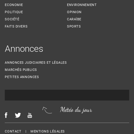
ECONOMIE
ENVIRONNEMENT
POLITIQUE
OPINION
SOCIÉTÉ
CARAÏBE
FAITS DIVERS
SPORTS
Annonces
ANNONCES JUDICIAIRES ET LÉGALES
MARCHÉS PUBLICS
PETITES ANNONCES
Météo du jour
Menu Footer
CONTACT
MENTIONS LÉGALES