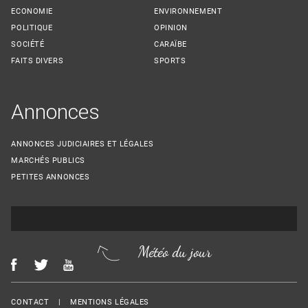
ECONOMIE
ENVIRONNEMENT
POLITIQUE
OPINION
SOCIÉTÉ
CARAÏBE
FAITS DIVERS
SPORTS
Annonces
ANNONCES JUDICIAIRES ET LÉGALES
MARCHÉS PUBLICS
PETITES ANNONCES
Météo du jour
Menu Footer
CONTACT
MENTIONS LÉGALES