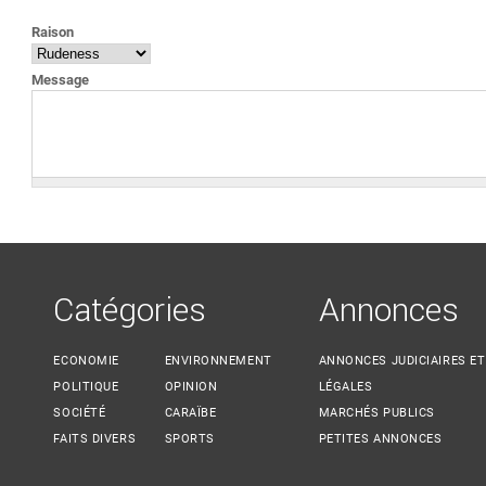
VOUS ÊTES ICI
Raison
Message
Catégories
Annonces
ECONOMIE
ENVIRONNEMENT
ANNONCES JUDICIAIRES ET
POLITIQUE
OPINION
LÉGALES
SOCIÉTÉ
CARAÏBE
MARCHÉS PUBLICS
FAITS DIVERS
SPORTS
PETITES ANNONCES