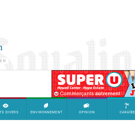
TEN
SimpleAds Block Bannière
TS DIVERS
ENVIRONNEMENT
OPINION
CARAÏB