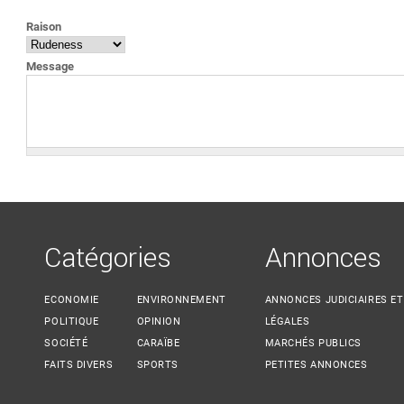
VOUS ÊTES ICI
Raison
Message
Catégories
Annonces
ECONOMIE
ENVIRONNEMENT
ANNONCES JUDICIAIRES ET
POLITIQUE
OPINION
LÉGALES
SOCIÉTÉ
CARAÏBE
MARCHÉS PUBLICS
FAITS DIVERS
SPORTS
PETITES ANNONCES