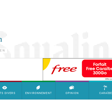
TEN
SimpleAds Block Bannière
TS DIVERS
ENVIRONNEMENT
OPINION
CARAÏB