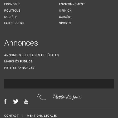
ECONOMIE
ENVIRONNEMENT
POLITIQUE
OPINION
SOCIÉTÉ
CARAÏBE
FAITS DIVERS
SPORTS
Annonces
ANNONCES JUDICIAIRES ET LÉGALES
MARCHÉS PUBLICS
PETITES ANNONCES
Météo du jour
Menu Footer
CONTACT
MENTIONS LÉGALES