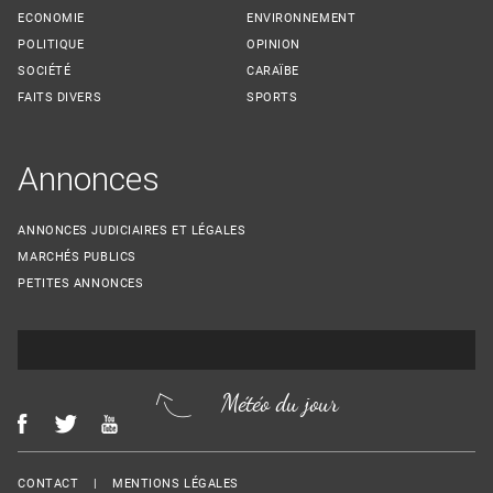
ECONOMIE
ENVIRONNEMENT
POLITIQUE
OPINION
SOCIÉTÉ
CARAÏBE
FAITS DIVERS
SPORTS
Annonces
ANNONCES JUDICIAIRES ET LÉGALES
MARCHÉS PUBLICS
PETITES ANNONCES
Météo du jour
Menu Footer
CONTACT
MENTIONS LÉGALES