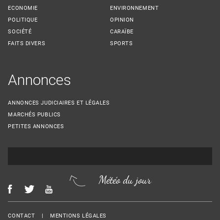
ECONOMIE
ENVIRONNEMENT
POLITIQUE
OPINION
SOCIÉTÉ
CARAÏBE
FAITS DIVERS
SPORTS
Annonces
ANNONCES JUDICIAIRES ET LÉGALES
MARCHÉS PUBLICS
PETITES ANNONCES
Météo du jour
Menu Footer
CONTACT
MENTIONS LÉGALES