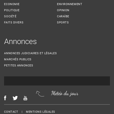
ECONOMIE
ENVIRONNEMENT
POLITIQUE
OPINION
SOCIÉTÉ
CARAÏBE
FAITS DIVERS
SPORTS
Annonces
ANNONCES JUDICIAIRES ET LÉGALES
MARCHÉS PUBLICS
PETITES ANNONCES
Météo du jour
Menu Footer
CONTACT
MENTIONS LÉGALES