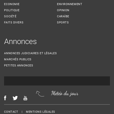
ECONOMIE
ENVIRONNEMENT
POLITIQUE
OPINION
SOCIÉTÉ
CARAÏBE
FAITS DIVERS
SPORTS
Annonces
ANNONCES JUDICIAIRES ET LÉGALES
MARCHÉS PUBLICS
PETITES ANNONCES
Météo du jour
Menu Footer
CONTACT
MENTIONS LÉGALES