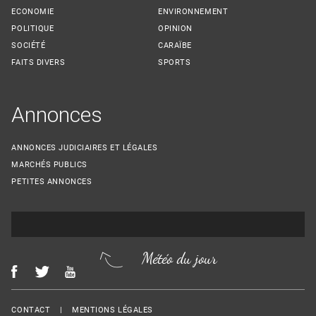
ECONOMIE
ENVIRONNEMENT
POLITIQUE
OPINION
SOCIÉTÉ
CARAÏBE
FAITS DIVERS
SPORTS
Annonces
ANNONCES JUDICIAIRES ET LÉGALES
MARCHÉS PUBLICS
PETITES ANNONCES
Météo du jour
Menu Footer
CONTACT
MENTIONS LÉGALES