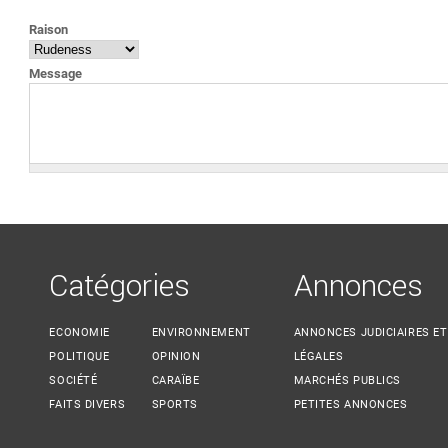
VOUS ÊTES ICI
Raison
Message
Catégories
Annonces
ECONOMIE
ENVIRONNEMENT
ANNONCES JUDICIAIRES ET
POLITIQUE
OPINION
LÉGALES
SOCIÉTÉ
CARAÏBE
MARCHÉS PUBLICS
FAITS DIVERS
SPORTS
PETITES ANNONCES