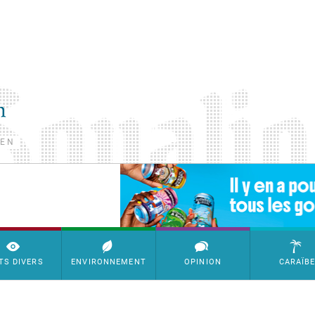
TEN
SimpleAds Block Bannière
TS DIVERS
ENVIRONNEMENT
OPINION
CARAÏB