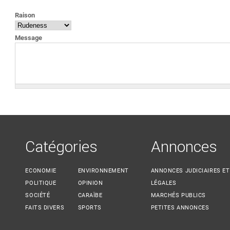
VOUS ÊTES ICI
Raison
Message
Catégories
Annonces
ECONOMIE
ENVIRONNEMENT
ANNONCES JUDICIAIRES ET
POLITIQUE
OPINION
LÉGALES
SOCIÉTÉ
CARAÏBE
MARCHÉS PUBLICS
FAITS DIVERS
SPORTS
PETITES ANNONCES