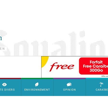
TEN
SimpleAds Block Bannière
TS DIVERS
ENVIRONNEMENT
OPINION
CARAÏB