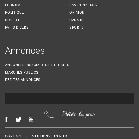
ECONOMIE
ENVIRONNEMENT
POLITIQUE
OPINION
SOCIÉTÉ
CARAÏBE
FAITS DIVERS
SPORTS
Annonces
ANNONCES JUDICIAIRES ET LÉGALES
MARCHÉS PUBLICS
PETITES ANNONCES
Météo du jour
Menu Footer
CONTACT
MENTIONS LÉGALES