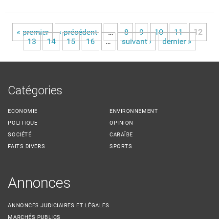
« premier
‹ précédent
…
8
9
10
11
12
Pages
13
14
15
16
…
suivant ›
dernier »
Catégories
ECONOMIE
ENVIRONNEMENT
POLITIQUE
OPINION
SOCIÉTÉ
CARAÏBE
FAITS DIVERS
SPORTS
Annonces
ANNONCES JUDICIAIRES ET LÉGALES
MARCHÉS PUBLICS