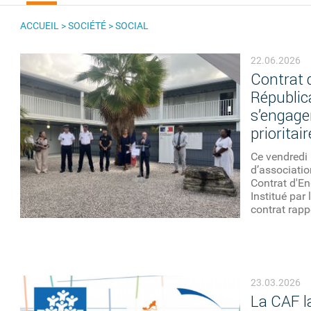
ACCUEIL
>
SOCIÉTÉ
>
SOCIAL
VOUS ÊTES ICI
22.06.2026
Contrat
Républica
s’engagen
prioritai
Ce vendredi 
d’associatio
Contrat d'E
Institué par 
contrat rappe
23.03.2026
La CAF la