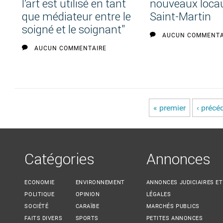
l’art est utilisé en tant
nouveaux loca
que médiateur entre le
Saint-Martin
soigné et le soignant"
AUCUN COMMENTA
AUCUN COMMENTAIRE
« premier
‹ précé
Pages
Catégories
Annonces
ECONOMIE
ENVIRONNEMENT
ANNONCES JUDICIAIRES ET
POLITIQUE
OPINION
LÉGALES
SOCIÉTÉ
CARAÏBE
MARCHÉS PUBLICS
FAITS DIVERS
SPORTS
PETITES ANNONCES