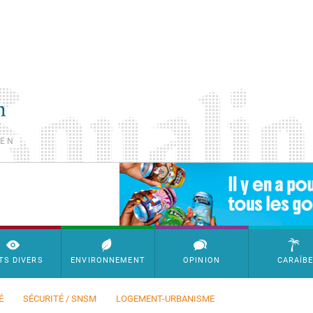
TEN
SimpleAds Block Bannière
TS DIVERS
ENVIRONNEMENT
OPINION
CARAÏB
É
SÉCURITÉ / SNSM
LOGEMENT-URBANISME