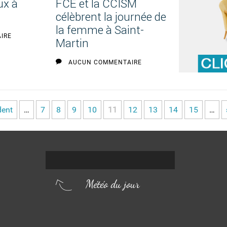
ux à
FCE et la CCISM
célèbrent la journée de
la femme à Saint-
IRE
Martin
AUCUN COMMENTAIRE
dent
…
7
8
9
10
11
12
13
14
15
…
Météo du jour