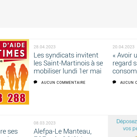
28.04.2023
20.04.2023
Les syndicats invitent
« Avoir
les Saint-Martinois à se
regard 
mobiliser lundi 1er mai
consom
AUCUN COMMENTAIRE
AUCUN 
08.03.2023
re ses
Alefpa-Le Manteau,