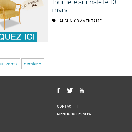
fourrière animale le 13
mars
AUCUN COMMENTAIRE
suivant ›
dernier »
Menu Footer
CONTACT
MENTIONS LÉGALES