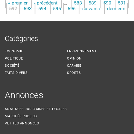
« premier
‹ précédent
…
588
589
590
591
Pages
592
593
594
595
596
suivant ›
dernier »
Catégories
ECONOMIE
ENVIRONNEMENT
POLITIQUE
OPINION
SOCIÉTÉ
CARAÏBE
FAITS DIVERS
SPORTS
Annonces
ANNONCES JUDICIAIRES ET LÉGALES
MARCHÉS PUBLICS
PETITES ANNONCES