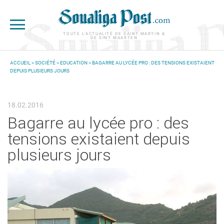
Aller au contenu principal
TOUTE L'ACTUALITÉ DE SAINT-MARTIN &
DE SINT MAARTEN
ACCUEIL
>
SOCIÉTÉ
>
EDUCATION
> BAGARRE AU LYCÉE PRO : DES TENSIONS EXISTAIENT
DEPUIS PLUSIEURS JOURS
VOUS ÊTES ICI
18.02.2016
Bagarre au lycée pro : des
tensions existaient depuis
plusieurs jours