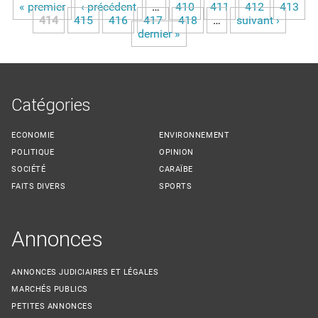
« premier
‹ précédent
…
410
411
412
413
Pages
414
415
416
417
418
…
suivant ›
dernier »
Catégories
ECONOMIE
ENVIRONNEMENT
POLITIQUE
OPINION
SOCIÉTÉ
CARAÏBE
FAITS DIVERS
SPORTS
Annonces
ANNONCES JUDICIAIRES ET LÉGALES
MARCHÉS PUBLICS
PETITES ANNONCES