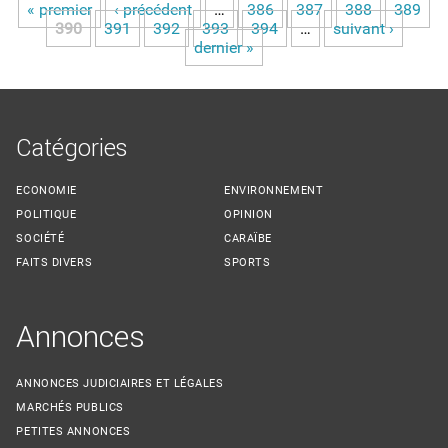
« premier
‹ précédent
…
386
387
388
389
Pages
390
391
392
393
394
…
suivant ›
dernier »
Catégories
ECONOMIE
ENVIRONNEMENT
POLITIQUE
OPINION
SOCIÉTÉ
CARAÏBE
FAITS DIVERS
SPORTS
Annonces
ANNONCES JUDICIAIRES ET LÉGALES
MARCHÉS PUBLICS
PETITES ANNONCES