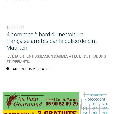
18.02.2016
4 hommes à bord d'une voiture
française arrêtés par la police de Sint
Maarten
ILS ÉTAIENT EN POSSESSION D'ARMES À FEU ET DE PRODUITS
STUPÉFIANTS.
AUCUN COMMENTAIRE
« premier
Pages
‹ précédent
…
19
20
21
22
23
24
25
26