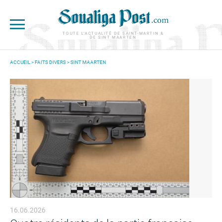
Aller au contenu principal
TOUTE L'ACTUALITÉ DE SAINT-MARTIN &
DE SINT MAARTEN
ACCUEIL
>
FAITS DIVERS
>
SINT MAARTEN
VOUS ÊTES ICI
16.06.2026