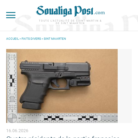
Aller au contenu principal
TOUTE L'ACTUALITÉ DE SAINT-MARTIN &
DE SINT MAARTEN
ACCUEIL
>
FAITS DIVERS
>
SINT MAARTEN
VOUS ÊTES ICI
16.06.2026