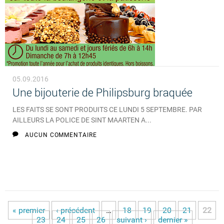
05.09.2016
Une bijouterie de Philipsburg braquée
LES FAITS SE SONT PRODUITS CE LUNDI 5 SEPTEMBRE. PAR
AILLEURS LA POLICE DE SINT MAARTEN A...
AUCUN COMMENTAIRE
« premier
‹ précédent
…
18
19
20
21
22
Pages
23
24
25
26
suivant ›
dernier »