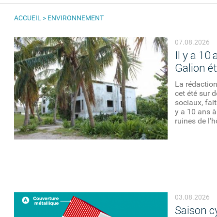
ACCUEIL
>
ENVIRONNEMENT
VOUS ÊTES ICI
07.08.2026
Il y a 10
Galion ét
La rédactio
cet été sur 
sociaux, fait
y a 10 ans à
ruines de l'h
03.08.2026
Saison c