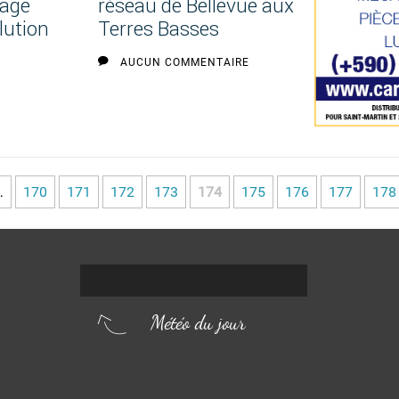
rage
réseau de Bellevue aux
llution
Terres Basses
AUCUN COMMENTAIRE
…
170
171
172
173
174
175
176
177
178
Météo du jour