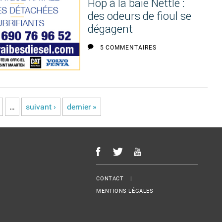
Hop à la baie Nettlé :
des odeurs de fioul se
dégagent
5 COMMENTAIRES
…
suivant ›
dernier »
Menu Footer
CONTACT
MENTIONS LÉGALES