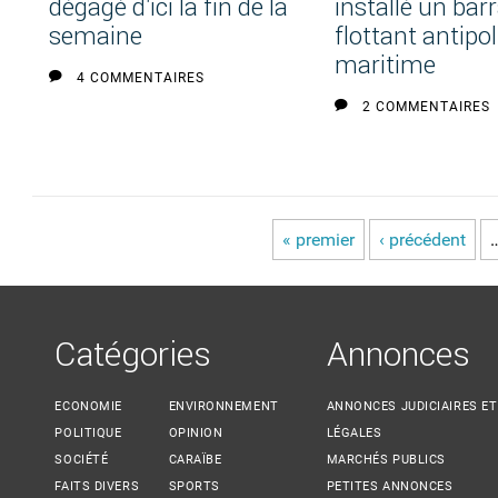
dégagé d'ici la fin de la
installé un bar
semaine
flottant antipo
maritime
4 COMMENTAIRES
2 COMMENTAIRES
« premier
‹ précédent
Pages
Catégories
Annonces
ECONOMIE
ENVIRONNEMENT
ANNONCES JUDICIAIRES ET
POLITIQUE
OPINION
LÉGALES
SOCIÉTÉ
CARAÏBE
MARCHÉS PUBLICS
FAITS DIVERS
SPORTS
PETITES ANNONCES