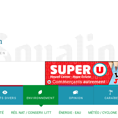
TEN
SimpleAds Block Bannière
TS DIVERS
ENVIRONNEMENT
OPINION
CARAÏB
TÉ
RÉS. NAT / CONSERV. LITT
ÉNERGIE - EAU
MÉTÉO / CYCLONE