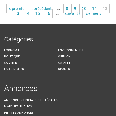
« premier
‹ précédent
…
8
9
10
11
12
Pages
13
14
15
16
…
suivant ›
dernier »
Catégories
ECONOMIE
ENVIRONNEMENT
POLITIQUE
OPINION
SOCIÉTÉ
CARAÏBE
FAITS DIVERS
SPORTS
Annonces
ANNONCES JUDICIAIRES ET LÉGALES
MARCHÉS PUBLICS
PETITES ANNONCES