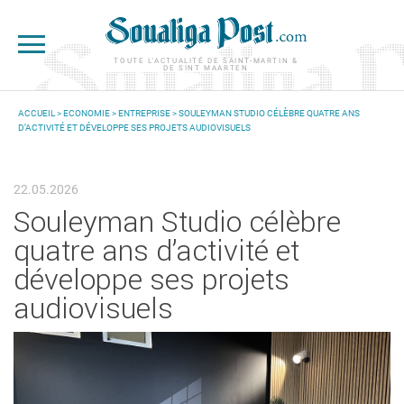
Aller au contenu principal
TOUTE L'ACTUALITÉ DE SAINT-MARTIN &
DE SINT MAARTEN
ACCUEIL
>
ECONOMIE
>
ENTREPRISE
> SOULEYMAN STUDIO CÉLÈBRE QUATRE ANS
D’ACTIVITÉ ET DÉVELOPPE SES PROJETS AUDIOVISUELS
VOUS ÊTES ICI
22.05.2026
Souleyman Studio célèbre
quatre ans d’activité et
développe ses projets
audiovisuels