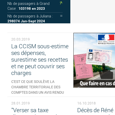
Nb de passagers à Grand
Case :
103198
en 2023
Nb de passagers à Juliana :
298074
Jan-Sept 2024
20.03.2019
La CCISM sous-estime
ses dépenses,
surestime ses recettes
et ne peut couvrir ses
charges
C'EST CE QUE SOULÈVE LA
CHAMBRE TERRITORIALE DES
COMPTES DANS UN AVIS RENDU
FIN 2018.
28.01.2019
16.10.2018
5 COMMENTAIRES
"Verser sa taxe
Décès de Réné