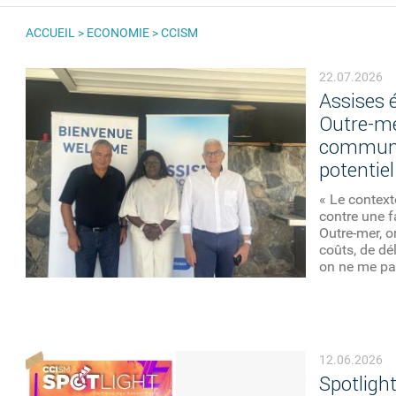
ACCUEIL
>
ECONOMIE
>
CCISM
VOUS ÊTES ICI
22.07.2026
Assises 
Outre-me
commune 
potentiel
« Le contexte
contre une f
Outre-mer, o
coûts, de dé
on ne me par
12.06.2026
Spotlight