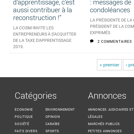
d’apprentissage, c’est
: messages de
aussi contribuer à la
condoléances
reconstruction !"
LA PRÉSIDENTE DE LA 
PRÉSIDENT DE LA COM
LA CCISM INVITE LES
EXPRIMÉS.
ENTREPRENEURS À S'ACQUITTER
DE LA TAXE D'APPRENTISSAGE
2 COMMENTAIRES
2019.
AUCUN COMMENTAIRE
« premier
‹ p
Pages
Catégories
Annonces
ECONOMIE
ENVIRONNEMENT
ANNONCES JUDICIAIRES ET
POLITIQUE
OPINION
LÉGALES
SOCIÉTÉ
CARAÏBE
MARCHÉS PUBLICS
FAITS DIVERS
SPORTS
PETITES ANNONCES