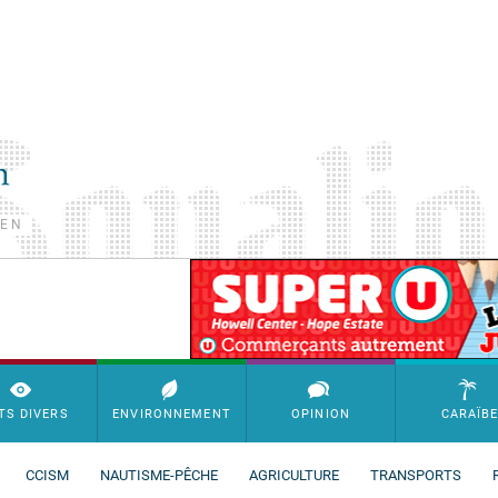
TEN
SimpleAds Block Bannière
TS DIVERS
ENVIRONNEMENT
OPINION
CARAÏB
CCISM
NAUTISME-PÊCHE
AGRICULTURE
TRANSPORTS