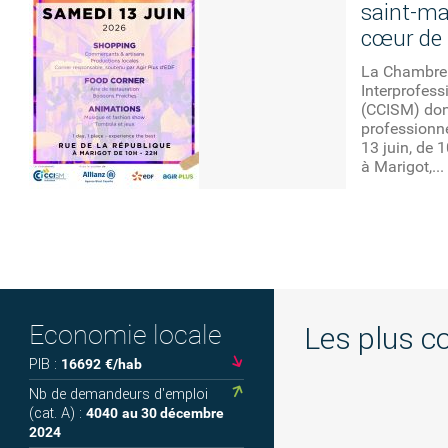
saint-ma
cœur de 
La Chambre 
Interprofess
(CCISM) don
professionne
13 juin, de 
à Marigot,...
Economie locale
Les plus 
PIB :
16692
€/hab
Nb de demandeurs d'emploi
(cat. A) :
4040
au 30 décembre
2024