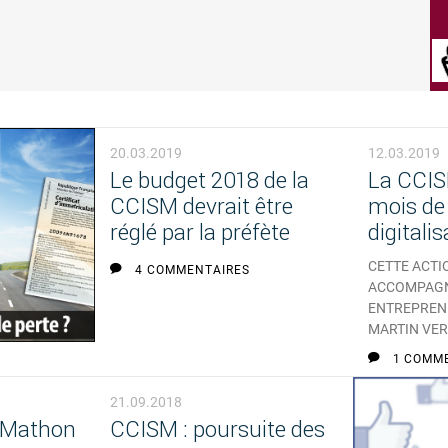
20.03.2019
12.03.2019
Le budget 2018 de la
La CCIS
CCISM devrait être
mois de 
réglé par la préfète
digitalis
CETTE ACTIO
4 COMMENTAIRES
ACCOMPAGN
ENTREPRENE
MARTIN VER
1 COMM
21.09.2018
 Mathon
CCISM : poursuite des