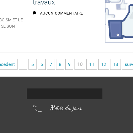
travaux
AUCUN COMMENTAIRE
CCISM ET LE
 SE SONT
récédent
…
5
6
7
8
9
10
11
12
13
suiv
Météo du jour