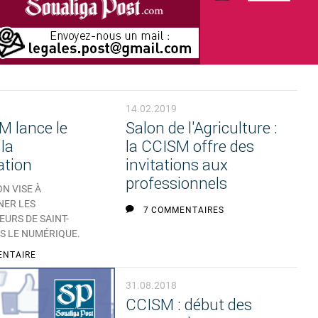
14.02.2019
M lance le
Salon de l'Agriculture :
la
la CCISM offre des
ation
invitations aux
professionnels
N VISE À
ER LES
7 COMMENTAIRES
URS DE SAINT-
S LE NUMÉRIQUE.
ENTAIRE
31.08.2018
CCISM : début des