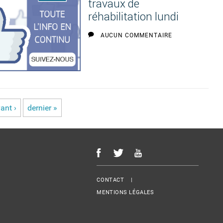
travaux de
réhabilitation lundi
AUCUN COMMENTAIRE
ant ›
dernier »
Menu Footer
CONTACT
MENTIONS LÉGALES