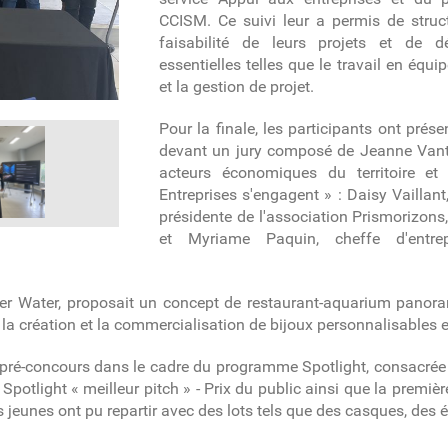
CCISM. Ce suivi leur a permis de structu
faisabilité de leurs projets et de 
essentielles telles que le travail en équi
et la gestion de projet.
Pour la finale, les participants ont prés
devant un jury composé de Jeanne Vante
acteurs économiques du territoire 
Entreprises s'engagent » : Daisy Vaillan
présidente de l'association Prismorizons
et Myriame Paquin, cheffe d'entre
nder Water, proposait un concept de restaurant-aquarium pano
la création et la commercialisation de bijoux personnalisables e
e pré-concours dans le cadre du programme Spotlight, consacrée à 
x Spotlight
«
meilleur pitch
» -
Prix du public ainsi que la premièr
s jeunes ont pu repartir avec des lots tels que des casques, des 