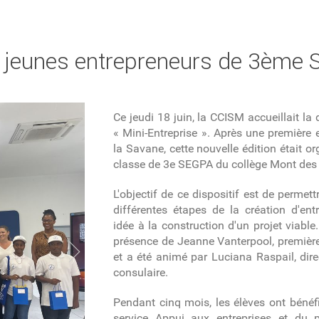
es jeunes entrepreneurs de 3ème
Ce jeudi 18 juin,
la
CCISM accueill
ait
la 
« Mini-Entreprise ». Après une première
la Savane, cette nouvelle édition ét
ait
org
classe de 3e SEGPA du collège Mont des
L'objectif de ce dispositif est de permet
différentes étapes de la création d'ent
idée à la construction d'un projet viable.
présence de Jeanne Vanterpool, première
et a été animé par Luciana Raspail, dire
consulaire.
Pendant cinq mois, les élèves ont béné
service Appui aux entreprises et du 