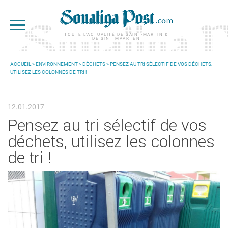
Aller au contenu principal
TOUTE L'ACTUALITÉ DE SAINT-MARTIN &
DE SINT MAARTEN
ACCUEIL
>
ENVIRONNEMENT
>
DÉCHETS
> PENSEZ AU TRI SÉLECTIF DE VOS DÉCHETS,
UTILISEZ LES COLONNES DE TRI !
VOUS ÊTES ICI
12.01.2017
Pensez au tri sélectif de vos
déchets, utilisez les colonnes
de tri !