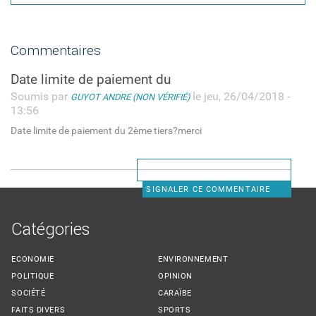
Commentaires
Date limite de paiement du
Soumis par
le jeu, 26/04/2018 -
GUYOT ANDRE (NON VÉRIFIÉ)
13:56
Date limite de paiement du 2ème tiers?merci
SIGNALER CE COMMENTAIRE
Catégories
ECONOMIE
ENVIRONNEMENT
POLITIQUE
OPINION
SOCIÉTÉ
CARAÏBE
FAITS DIVERS
SPORTS