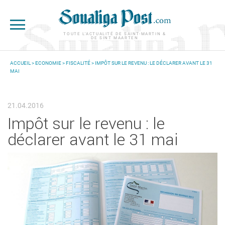
Aller au contenu principal
TOUTE L'ACTUALITÉ DE SAINT-MARTIN &
DE SINT MAARTEN
ACCUEIL
>
ECONOMIE
>
FISCALITÉ
> IMPÔT SUR LE REVENU : LE DÉCLARER AVANT LE 31
MAI
VOUS ÊTES ICI
21.04.2016
Impôt sur le revenu : le
déclarer avant le 31 mai