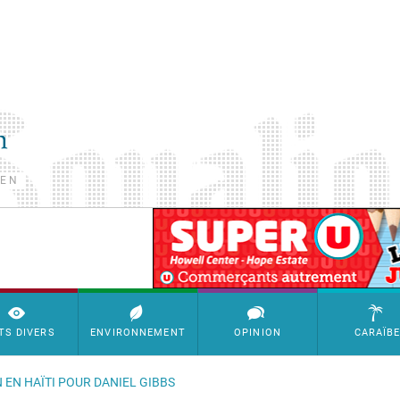
TEN
SimpleAds Block Bannière
TS DIVERS
ENVIRONNEMENT
OPINION
CARAÏB
N EN HAÏTI POUR DANIEL GIBBS