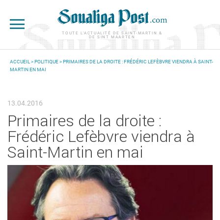
Aller au contenu principal
TOUTE L'ACTUALITÉ DE SAINT-MARTIN &
DE SINT MAARTEN
ACCUEIL
>
POLITIQUE
> PRIMAIRES DE LA DROITE : FRÉDÉRIC LEFÈBVRE VIENDRA À SAINT-
MARTIN EN MAI
VOUS ÊTES ICI
13.04.2016
Primaires de la droite :
Frédéric Lefèbvre viendra à
Saint-Martin en mai