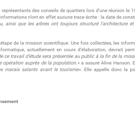
eprésentants des conseils de quartiers lors d’une réunion le 15
formations n’ont en effet aucune trace écrite : la date de constr
u, ainsi que les arbres ont toujours structuré l’architecture et
pe de la mission scientifique. Une fois collectées, les inform
rmatique, actuellement en cours d’élaboration, devrait perme
e ce travail d’étude sera présentée au public à la fin de la mis
e opération auprès de la population.»
a assuré Aline Hanson. Et
es marais salants avant le tourisme»
. Elle appelle donc la po
ensement