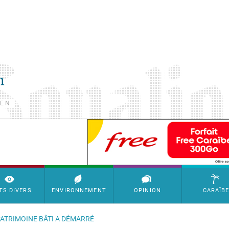
TEN
SimpleAds Block Bannière
TS DIVERS
ENVIRONNEMENT
OPINION
CARAÏB
ATRIMOINE BÂTI A DÉMARRÉ