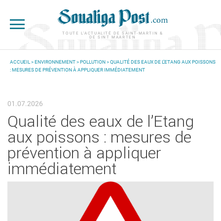
Aller au contenu principal
TOUTE L'ACTUALITÉ DE SAINT-MARTIN &
DE SINT MAARTEN
ACCUEIL
>
ENVIRONNEMENT
>
POLLUTION
> QUALITÉ DES EAUX DE L’ETANG AUX POISSONS
: MESURES DE PRÉVENTION À APPLIQUER IMMÉDIATEMENT
VOUS ÊTES ICI
01.07.2026
Qualité des eaux de l’Etang
aux poissons : mesures de
prévention à appliquer
immédiatement