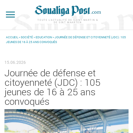
Aller au contenu principal
TOUTE L'ACTUALITÉ DE SAINT-MARTIN &
DE SINT MAARTEN
ACCUEIL
>
SOCIÉTÉ
>
EDUCATION
> JOURNÉE DE DÉFENSE ET CITOYENNETÉ (JDC) : 105
JEUNES DE 16 À 25 ANS CONVOQUÉS
VOUS ÊTES ICI
15.06.2026
Journée de défense et
citoyenneté (JDC) : 105
jeunes de 16 à 25 ans
convoqués