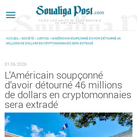
Aller au contenu principal
TOUTE L'ACTUALITÉ DE SAINT-MARTIN &
DE SINT MAARTEN
ACCUEIL
>
SOCIÉTÉ
>
JUSTICE
> L’AMÉRICAIN SOUPÇONNÉ D’AVOIR DÉTOURNÉ 46
MILLIONS DE DOLLARS EN CRYPTOMONNAIES SERA EXTRADÉ
VOUS ÊTES ICI
01.06.2026
L’Américain soupçonné
d’avoir détourné 46 millions
de dollars en cryptomonnaies
sera extradé