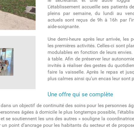
le secrétariat et une autre loggia
L’établissement accueille ses patients de
pleins par semaine, du lundi au vendr
actuels sont reçus de 9h à 16h par l’in
aide-soignante.
Une demi-heure après leur arrivée, le
les premières activités. Celles-ci sont pl
modulables en fonction de leurs envies. 
à table. Afin de préserver leur autonomi
invités à réaliser des gestes du quotidi
faire la vaisselle. Après le repas et jus
plus calmes ainsi qu’un encas leur sont 
Une offre qui se complète
é dans un objectif de continuité des soins pour les personnes âg
s personnes âgées à domicile le plus longtemps possible, l’établi
 et se soutiennent les uns des autres » souligne la coordinatri
er un point d’ancrage pour les habitants du secteur et de propos