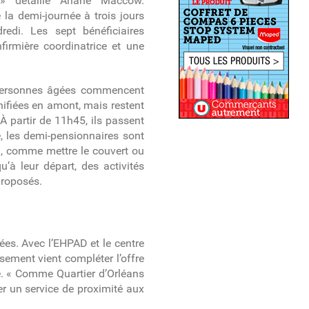
 » détaille Ariane Maccow.
 la demi-journée à trois jours
edi. Les sept bénéficiaires
firmière coordinatrice et une
s personnes âgées commencent
anifiées en amont, mais restent
À partir de 11h45, ils passent
e, les demi-pensionnaires sont
en, comme mettre le couvert ou
qu’à leur départ, des activités
proposés.
ées. Avec l’EHPAD et le centre
ssement vient compléter l’offre
ce. « Comme Quartier d’Orléans
er un service de proximité aux