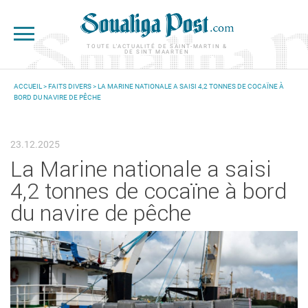
Aller au contenu principal
TOUTE L'ACTUALITÉ DE SAINT-MARTIN &
DE SINT MAARTEN
ACCUEIL
>
FAITS DIVERS
> LA MARINE NATIONALE A SAISI 4,2 TONNES DE COCAÏNE À
BORD DU NAVIRE DE PÊCHE
VOUS ÊTES ICI
23.12.2025
La Marine nationale a saisi
4,2 tonnes de cocaïne à bord
du navire de pêche