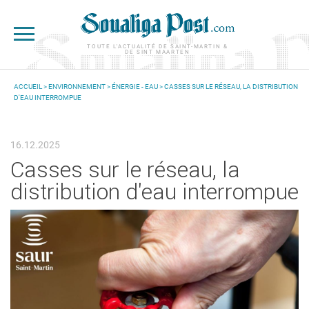
Aller au contenu principal
TOUTE L'ACTUALITÉ DE SAINT-MARTIN &
DE SINT MAARTEN
ACCUEIL
>
ENVIRONNEMENT
>
ÉNERGIE - EAU
> CASSES SUR LE RÉSEAU, LA DISTRIBUTION
D'EAU INTERROMPUE
VOUS ÊTES ICI
16.12.2025
Casses sur le réseau, la
distribution d'eau interrompue