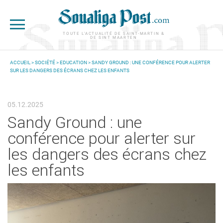
Aller au contenu principal
TOUTE L'ACTUALITÉ DE SAINT-MARTIN &
DE SINT MAARTEN
ACCUEIL
>
SOCIÉTÉ
>
EDUCATION
> SANDY GROUND : UNE CONFÉRENCE POUR ALERTER
SUR LES DANGERS DES ÉCRANS CHEZ LES ENFANTS
VOUS ÊTES ICI
05.12.2025
Sandy Ground : une
conférence pour alerter sur
les dangers des écrans chez
les enfants