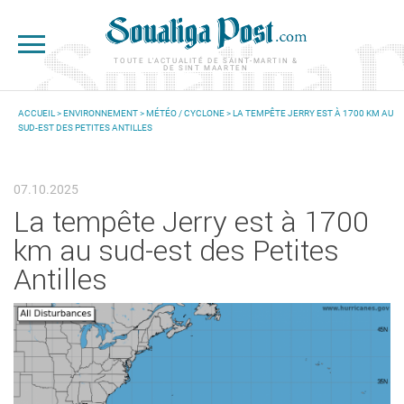
Aller au contenu principal
TOUTE L'ACTUALITÉ DE SAINT-MARTIN &
DE SINT MAARTEN
ACCUEIL
>
ENVIRONNEMENT
>
MÉTÉO / CYCLONE
> LA TEMPÊTE JERRY EST À 1700 KM AU
SUD-EST DES PETITES ANTILLES
VOUS ÊTES ICI
07.10.2025
La tempête Jerry est à 1700
km au sud-est des Petites
Antilles