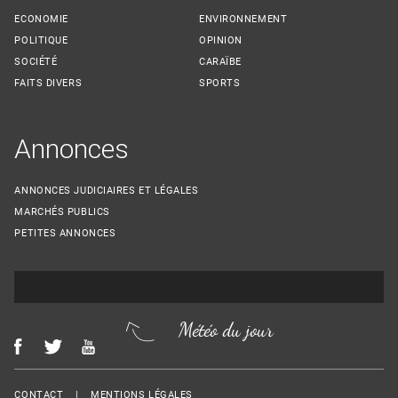
ECONOMIE
ENVIRONNEMENT
POLITIQUE
OPINION
SOCIÉTÉ
CARAÏBE
FAITS DIVERS
SPORTS
Annonces
ANNONCES JUDICIAIRES ET LÉGALES
MARCHÉS PUBLICS
PETITES ANNONCES
Météo du jour
Menu Footer
CONTACT
MENTIONS LÉGALES