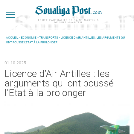
Aller au contenu principal
TOUTE L'ACTUALITÉ DE SAINT-MARTIN &
DE SINT MAARTEN
ACCUEIL
>
ECONOMIE
>
TRANSPORTS
> LICENCE D'AIR ANTILLES : LES ARGUMENTS QUI
ONT POUSSÉ L'ETAT À LA PROLONGER
VOUS ÊTES ICI
01.10.2025
Licence d'Air Antilles : les
arguments qui ont poussé
l'Etat à la prolonger