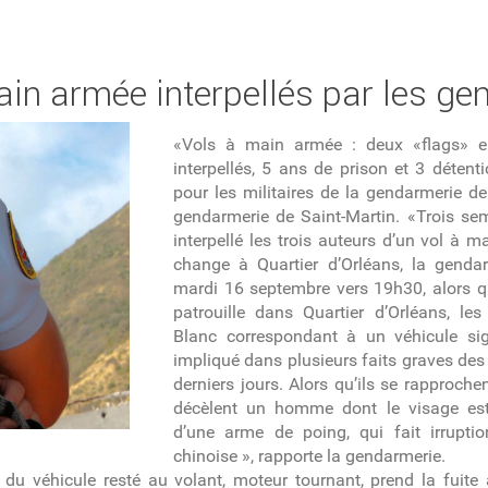
ain armée interpellés par les g
«Vols à main armée : deux «flags» en
interpellés, 5 ans de prison et 3 détenti
pour les militaires de la gendarmerie d
gendarmerie de Saint-Martin. «Trois se
interpellé les trois auteurs d’un vol à
change à Quartier d’Orléans, la genda
mardi 16 septembre vers 19h30, alors q
patrouille dans Quartier d’Orléans, le
Blanc correspondant à un véhicule sig
impliqué dans plusieurs faits graves des 
derniers jours. Alors qu’ils se rapproch
décèlent un homme dont le visage est 
d’une arme de poing, qui fait irruption
chinoise », rapporte la gendarmerie.
 véhicule resté au volant, moteur tournant, prend la fuite 