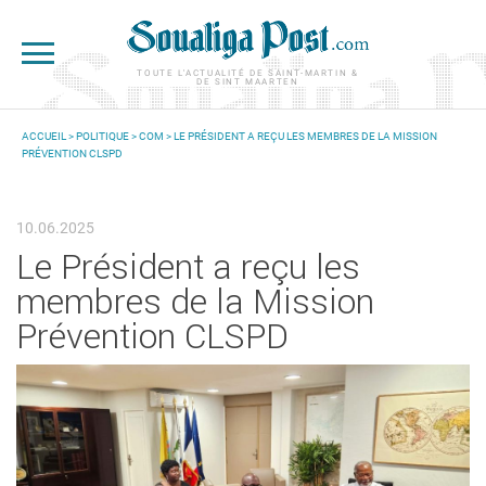
Aller au contenu principal
TOUTE L'ACTUALITÉ DE SAINT-MARTIN &
DE SINT MAARTEN
ACCUEIL
>
POLITIQUE
>
COM
> LE PRÉSIDENT A REÇU LES MEMBRES DE LA MISSION
PRÉVENTION CLSPD
VOUS ÊTES ICI
10.06.2025
Le Président a reçu les
membres de la Mission
Prévention CLSPD